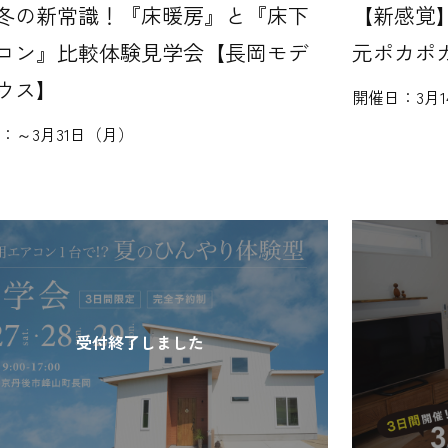
冬の新常識！『床暖房』と『床下
【新感覚
コン』比較体験見学会【長岡モデ
元ポカポ
ウス】
開催日：
3月
日：
～3月31日（月）